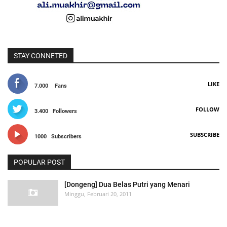
STAY CONNETED
LIKE
7.000
Fans
FOLLOW
3.400
Followers
SUBSCRIBE
1000
Subscribers
POPULAR POST
[Dongeng] Dua Belas Putri yang Menari
Minggu, Februari 20, 2011