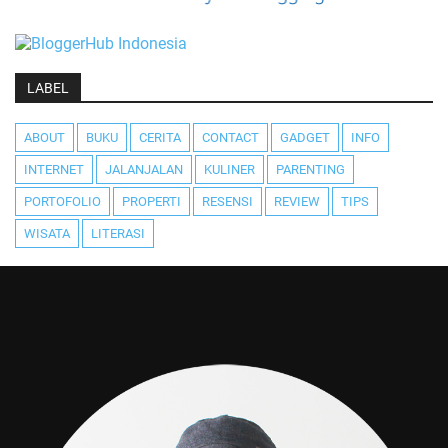
LABEL
ABOUT
BUKU
CERITA
CONTACT
GADGET
INFO
INTERNET
JALANJALAN
KULINER
PARENTING
PORTOFOLIO
PROPERTI
RESENSI
REVIEW
TIPS
WISATA
LITERASI