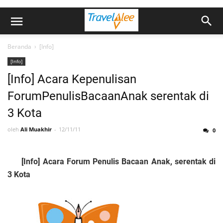
Beranda
›
[Info]
[Info]
[Info] Acara Kepenulisan
ForumPenulisBacaanAnak serentak di
3 Kota
oleh
Ali Muakhir
12/11/11
0
[Info] Acara Forum Penulis Bacaan Anak, serentak di
3 Kota