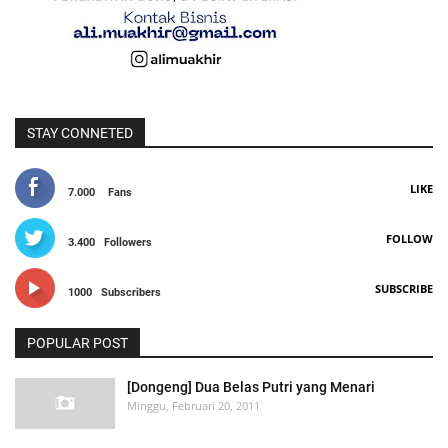
STAY CONNETED
LIKE
7.000
Fans
FOLLOW
3.400
Followers
SUBSCRIBE
1000
Subscribers
POPULAR POST
[Dongeng] Dua Belas Putri yang Menari
Minggu, Februari 20, 2011