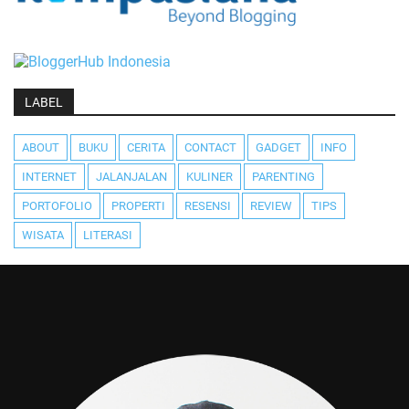
LABEL
ABOUT
BUKU
CERITA
CONTACT
GADGET
INFO
INTERNET
JALANJALAN
KULINER
PARENTING
PORTOFOLIO
PROPERTI
RESENSI
REVIEW
TIPS
WISATA
LITERASI