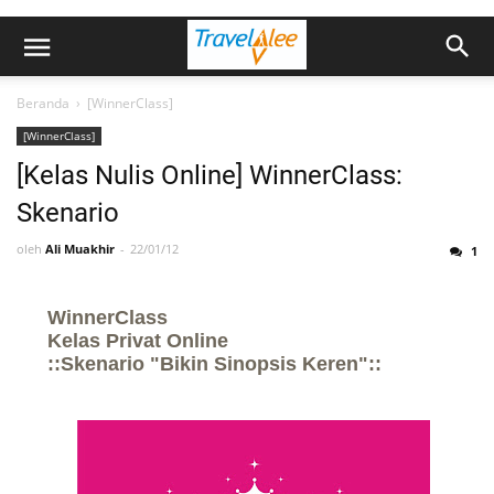
Beranda
›
[WinnerClass]
[WinnerClass]
[Kelas Nulis Online] WinnerClass:
Skenario
oleh
Ali Muakhir
22/01/12
1
WinnerClass
Kelas Privat Online
::Skenario "Bikin Sinopsis Keren"::