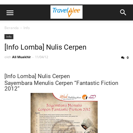
Beranda
›
Info
Info
[Info Lomba] Nulis Cerpen
oleh
Ali Muakhir
11/04/12
0
[Info Lomba] Nulis Cerpen
Sayembara Menulis Cerpen “Fantastic Fiction
2012”