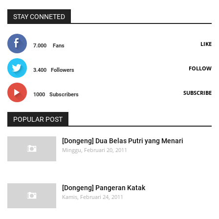
STAY CONNETED
LIKE
7.000
Fans
FOLLOW
3.400
Followers
SUBSCRIBE
1000
Subscribers
POPULAR POST
[Dongeng] Dua Belas Putri yang Menari
Minggu, Februari 20, 2011
[Dongeng] Pangeran Katak
Kamis, Februari 24, 2011