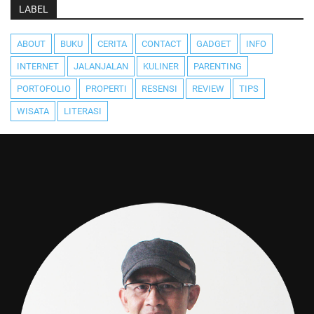
LABEL
ABOUT
BUKU
CERITA
CONTACT
GADGET
INFO
INTERNET
JALANJALAN
KULINER
PARENTING
PORTOFOLIO
PROPERTI
RESENSI
REVIEW
TIPS
WISATA
LITERASI