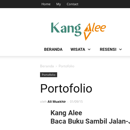
Home
My
Contact
BERANDA
WISATA
RESENSI
Beranda
›
Portofolio
Portofolio
Portofolio
oleh
Ali Muakhir
01/09/15
Kang Alee
Baca Buku Sambil Jalan-