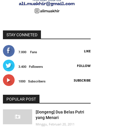
STAY CONNETED
LIKE
7.000
Fans
FOLLOW
3.400
Followers
SUBSCRIBE
1000
Subscribers
POPULAR POST
[Dongeng] Dua Belas Putri
yang Menari
Minggu, Februari 20, 2011