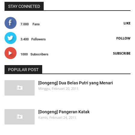
STAY CONNETED
LIKE
7.000
Fans
FOLLOW
3.400
Followers
SUBSCRIBE
1000
Subscribers
POPULAR POST
[Dongeng] Dua Belas Putri yang Menari
Minggu, Februari 20, 2011
[Dongeng] Pangeran Katak
Kamis, Februari 24, 2011