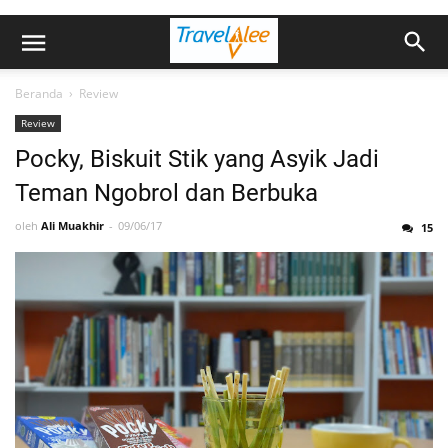
Beranda
›
Review
Review
Pocky, Biskuit Stik yang Asyik Jadi
Teman Ngobrol dan Berbuka
oleh
Ali Muakhir
09/06/17
15