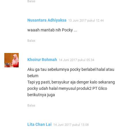
Balas
Nusantara Adhiyaksa
13 Juni 2017 pukul 12.44
waaah mantab nih Pocky ...
Balas
Khoirur Rohmah
14 Juni 2017 pukul 05.34
Aku ga tau sebelumnya pocky berlabel halal atau
belum
Tapi yg pasti, bersyukur aja denger kalo sekarang
pocky udah halal menyusul produk2 PT Glico
berikutnya juga
Balas
Lita Chan Lai
14 Juni 2017 pukul 13.08