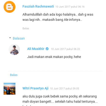
Fauziah Rachmawati
10 Juni 2017 pukul 06.16
Alhamdulillah dah ada logo halalnya.. dah g was
was lagi nih.. makasih bang Ale infonya..
Balas
Balasan
Ali Muakhir
10 Juni 2017 pukul 06.22
Jadi makan enak makan pocky, hehe
Balas
Witri Prasetyo Aji
10 Juni 2017 pukul 09.05
aku dulu juga cuek bebek sama pocky, eh sekarang
mah doyan bangett... setelah tahu halal tentunya...