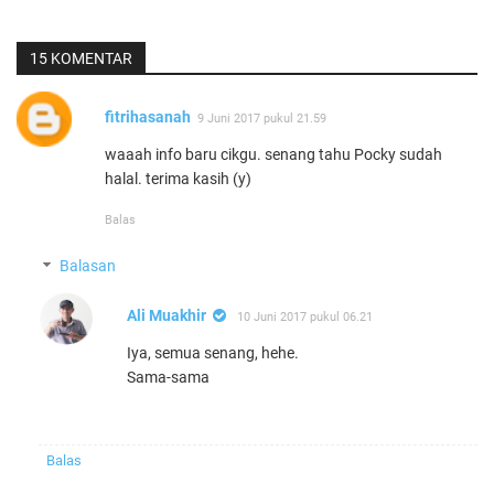
15 KOMENTAR
fitrihasanah
9 Juni 2017 pukul 21.59
waaah info baru cikgu. senang tahu Pocky sudah
halal. terima kasih (y)
Balas
Balasan
Ali Muakhir
10 Juni 2017 pukul 06.21
Iya, semua senang, hehe.
Sama-sama
Balas