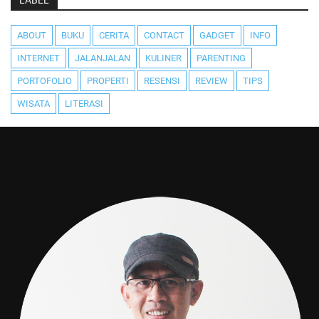
LABEL
ABOUT
BUKU
CERITA
CONTACT
GADGET
INFO
INTERNET
JALANJALAN
KULINER
PARENTING
PORTOFOLIO
PROPERTI
RESENSI
REVIEW
TIPS
WISATA
LITERASI