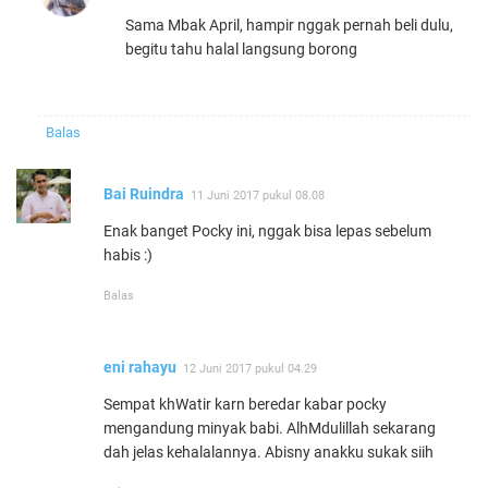
Sama Mbak April, hampir nggak pernah beli dulu,
begitu tahu halal langsung borong
Balas
Bai Ruindra
11 Juni 2017 pukul 08.08
Enak banget Pocky ini, nggak bisa lepas sebelum
habis :)
Balas
eni rahayu
12 Juni 2017 pukul 04.29
Sempat khWatir karn beredar kabar pocky
mengandung minyak babi. AlhMdulillah sekarang
dah jelas kehalalannya. Abisny anakku sukak siih