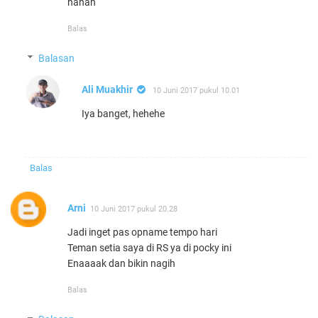
hahah
Balas
Balasan
Ali Muakhir
10 Juni 2017 pukul 10.01
Iya banget, hehehe
Balas
Arni
10 Juni 2017 pukul 20.28
Jadi inget pas opname tempo hari
Teman setia saya di RS ya di pocky ini
Enaaaak dan bikin nagih
Balas