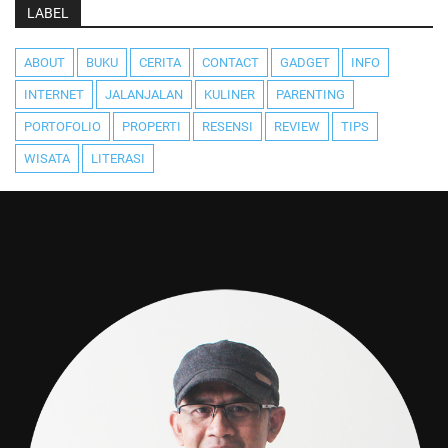
LABEL
ABOUT
BUKU
CERITA
CONTACT
GADGET
INFO
INTERNET
JALANJALAN
KULINER
PARENTING
PORTOFOLIO
PROPERTI
RESENSI
REVIEW
TIPS
WISATA
LITERASI