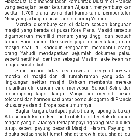
Holocaust. Dia menceritakan komunitas Muslim di Prancis
yang sebagian besar keturunan Aljazair, menyembunyikan
sekitar 1.700 orang asing dari kamp-kamp pembantaian
Nasi yang sebagian besar adalah orang Yahudi.
Mereka disembunyikan di dalam sebuah bangunan
masjid yang berada di pusat Kota Paris. Masjid tersebut
digambarkan memiliki menara yang tinggi dan sebuah
taman yang indah. Herskovits juga menceritakan, imam
masjid saat itu, Kaddour Benghabrit, membantu orang-
orang Yahudi mendapatkan sejumlah dokumen palsu,
seperti sertifikat identitas sebagai Muslim, akte kelahiran
hingga surat nikah.
Sang imam tidak segan-segan menyembunyikan
mereka di masjid dan di rumah-rumah yang ada di
lingkungan sekitar masjid. Bahkan membantu mereka
melarikan diri dengan cara menyusuri Sungai Seine dan
menumpang kapal kargo. Masjid ini menjadi pesan
toleransi dan harmonisasi antar pemeluk agama di Prancis
khususnya dan di Eropa pada umumnya.
Bagian tengah, terdapat patio (ruang lapang terbuka).
Ada sebuah kolam kecil berbentuk bulat terletak di bagian
tengah yang di atasnya terdapat payung yang bisa dibuka-
tutup, seperti payung besar di Masjidil Haram. Payung ini
dibuka setiap shalat jumat, shalat tarawih, atau shalat idul