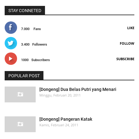
STAY CONNETED
LIKE
7.000
Fans
FOLLOW
3.400
Followers
SUBSCRIBE
1000
Subscribers
POPULAR POST
[Dongeng] Dua Belas Putri yang Menari
Minggu, Februari 20, 2011
[Dongeng] Pangeran Katak
Kamis, Februari 24, 2011