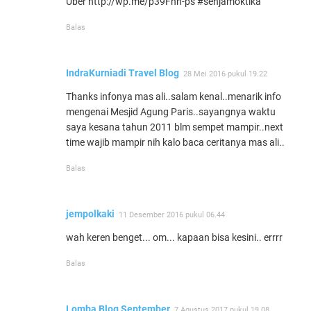
Uber http://wp.me/p39Fhn-ps #senjamoktika
Balas
IndraKurniadi Travel Blog
28 Mei 2016 pukul 19.22
Thanks infonya mas ali..salam kenal..menarik info
mengenai Mesjid Agung Paris..sayangnya waktu
saya kesana tahun 2011 blm sempet mampir..next
time wajib mampir nih kalo baca ceritanya mas ali..
Balas
jempolkaki
11 Desember 2016 pukul 06.44
wah keren benget... om... kapaan bisa kesini.. errrr
Balas
Lomba Blog September
7 Agustus 2017 pukul 19.08