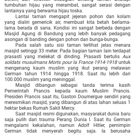
tumbuhan hijau yang merambat, sangat serasi dengan
lantainya yang berwarna hijau toska.
Lantai taman mengapit jejeran pohon dan kolam
yang dialiri gemericik air, membuat kita betah berlama-
lama berada di sana. Kondisi ini sangat berbeda dengan
Masjid Agung di Bandung yang lebih banyak pedagang
asongan di banding dengan pohon dan bunga-bunga.
Pada salah satu sisi taman terlihat jelas menara
masjid setinggi 33 meter. Pada bagian taman lain terdapat
prasasti yang melekat di dinding. Prasasti bertulis
Aux
soldats musulmans Morts pour la France 1914-1918
untuk
mengenang kaum muslim yang ikut perang melawan
German tahun 1914 hingga 1918. Saat itu lebih dari
100.000 muslim yang meninggal.
Masjid dibangun sebagai tanda terima kasih
Pemerintah Prancis kepada kaum Muslim Prancis.
Presiden Prancis saat itu, Gaston Doumergue sendiri yang
meresmikan masjid, yang dibangun di atas lahan seluas 1
hektar bekas Rumah Sakit Mercy.
Saat masjid resmi digunakan, masyarakat dunia baru
saja pulih dari trauma Perang Dunia I. Saat itu German
mengalami kekalahan, namun Adolf Hitler, pemimpin
German tidak menyerah begitu saja. Ia berusaha