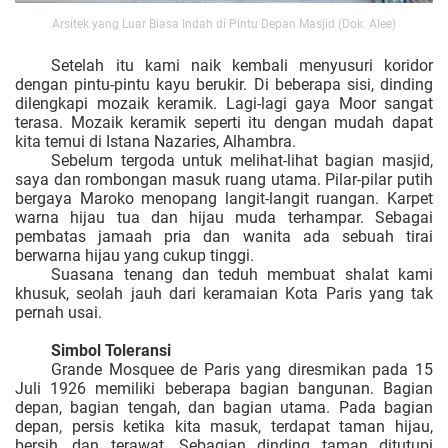
Arsitek yang Luar Biasa Indah di Pintu Depan Masjid (Dok. Alee)
Setelah itu kami naik kembali menyusuri koridor
dengan pintu-pintu kayu berukir. Di beberapa sisi, dinding
dilengkapi mozaik keramik. Lagi-lagi gaya Moor sangat
terasa. Mozaik keramik seperti itu dengan mudah dapat
kita temui di Istana Nazaries, Alhambra.
Sebelum tergoda untuk melihat-lihat bagian masjid,
saya dan rombongan masuk ruang utama. Pilar-pilar putih
bergaya Maroko menopang langit-langit ruangan. Karpet
warna hijau tua dan hijau muda terhampar. Sebagai
pembatas jamaah pria dan wanita ada sebuah tirai
berwarna hijau yang cukup tinggi.
Suasana tenang dan teduh membuat shalat kami
khusuk, seolah jauh dari keramaian Kota Paris yang tak
pernah usai.
Simbol Toleransi
Grande Mosquee de Paris yang diresmikan pada 15
Juli 1926 memiliki beberapa bagian bangunan. Bagian
depan, bagian tengah, dan bagian utama. Pada bagian
depan, persis ketika kita masuk, terdapat taman hijau,
bersih, dan terawat. Sebagian dinding taman ditutupi