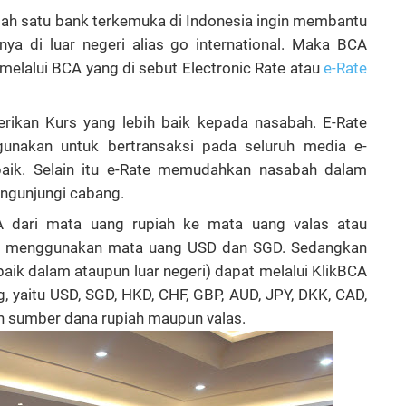
alah satu bank terkemuka di Indonesia ingin membantu
a di luar negeri alias go international. Maka BCA
elalui BCA yang di sebut Electronic Rate atau
e-Rate
rikan Kurs yang lebih baik kepada nasabah. E-Rate
nakan untuk bertransaksi pada seluruh media e-
baik. Selain itu e-Rate memudahkan nasabah dalam
engunjungi cabang.
CA dari mata uang rupiah ke mata uang valas atau
pat menggunakan mata uang USD dan SGD. Sedangkan
baik dalam ataupun luar negeri) dapat melalui KlikBCA
 yaitu USD, SGD, HKD, CHF, GBP, AUD, JPY, DKK, CAD,
an sumber dana rupiah maupun valas.