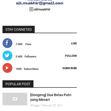
STAY CONNETED
LIKE
7.000
Fans
FOLLOW
3.400
Followers
SUBSCRIBE
1000
Subscribers
POPULAR POST
[Dongeng] Dua Belas Putri
yang Menari
Minggu, Februari 20, 2011