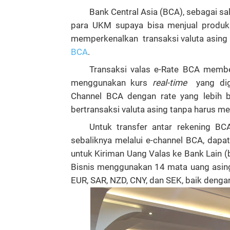
Bank Central Asia (BCA), sebagai s
para UKM supaya bisa menjual produkny
memperkenalkan transaksi valuta asing m
BCA
.
Transaksi valas e-Rate BCA membe
menggunakan kurs
real-time
yang digu
Channel BCA dengan rate yang lebih 
bertransaksi valuta asing tanpa harus m
Untuk transfer antar rekening B
sebaliknya melalui e-channel BCA, da
untuk Kiriman Uang Valas ke Bank Lain (
Bisnis menggunakan 14 mata uang asing,
EUR, SAR, NZD, CNY, dan SEK, baik deng