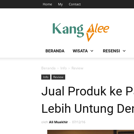
Home
My
Contact
BERANDA
WISATA
RESENSI
Beranda
›
Info
›
Review
Info
Review
Jual Produk ke P
Lebih Untung De
oleh
Ali Muakhir
07/12/16