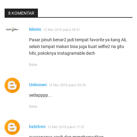
8 KOMENTAR
Mimin
12 Mei 2018 pukul 08.51
Pasar pinuh benar2 jadi tempat favorite ya kang Ali,
selain tampat makan bisa juga buat selfie2 ria gitu
hihi, pokoknya Instagramable dech
Balas
Unknown
12 Mei 2018 pukul 09.35
sedapppp...
Balas
hebitren
12 Mei 2018 pukul 17.57
suasananya asyik dan menghanyutkan