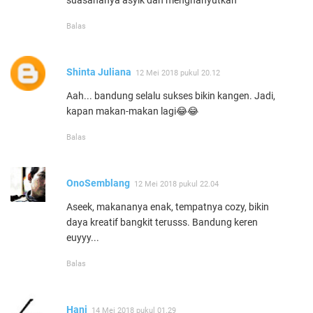
Balas
Shinta Juliana
12 Mei 2018 pukul 20.12
Aah... bandung selalu sukses bikin kangen. Jadi,
kapan makan-makan lagi😂😂
Balas
OnoSemblang
12 Mei 2018 pukul 22.04
Aseek, makananya enak, tempatnya cozy, bikin
daya kreatif bangkit terusss. Bandung keren
euyyy...
Balas
Hani
14 Mei 2018 pukul 01.29