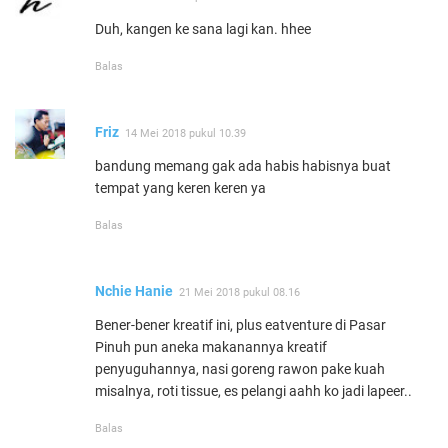
Duh, kangen ke sana lagi kan. hhee
Balas
Friz
14 Mei 2018 pukul 10.39
bandung memang gak ada habis habisnya buat
tempat yang keren keren ya
Balas
Nchie Hanie
21 Mei 2018 pukul 08.16
Bener-bener kreatif ini, plus eatventure di Pasar
Pinuh pun aneka makanannya kreatif
penyuguhannya, nasi goreng rawon pake kuah
misalnya, roti tissue, es pelangi aahh ko jadi lapeer..
Balas