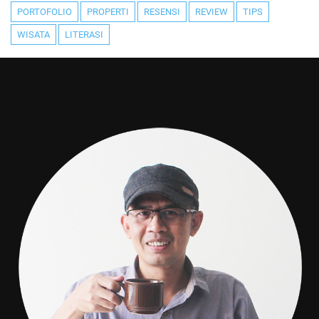
PORTOFOLIO
PROPERTI
RESENSI
REVIEW
TIPS
WISATA
LITERASI