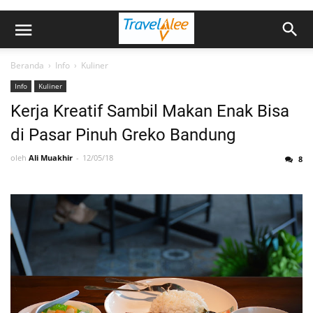
Beranda
›
Info
›
Kuliner
Info
Kuliner
Kerja Kreatif Sambil Makan Enak Bisa
di Pasar Pinuh Greko Bandung
oleh
Ali Muakhir
12/05/18
8