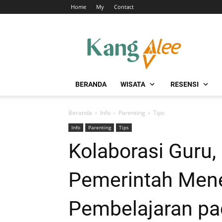
Home
My
Contact
BERANDA
WISATA
RESENSI
Beranda
›
Info
›
Parenting
›
Tips
Info
Parenting
Tips
Kolaborasi Guru,
Pemerintah Mene
Pembelajaran p