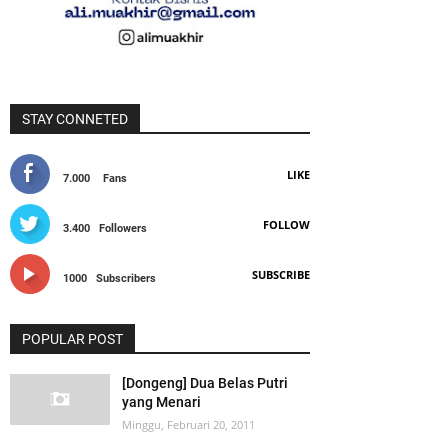
STAY CONNETED
LIKE
7.000
Fans
FOLLOW
3.400
Followers
SUBSCRIBE
1000
Subscribers
POPULAR POST
[Dongeng] Dua Belas Putri
yang Menari
Minggu, Februari 20, 2011