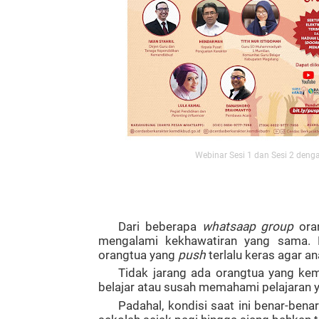
Webinar Sesi 1 dan Sesi 2 dengan
Dari beberapa
whatsaap group
oran
mengalami kekhawatiran yang sama. 
orangtua yang
push
terlalu keras agar a
Tidak jarang ada orangtua yang ke
belajar atau susah memahami pelajaran ya
Padahal, kondisi saat ini benar-bena