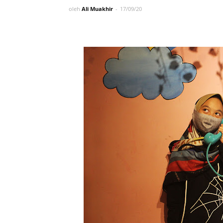
oleh
Ali Muakhir
17/09/20